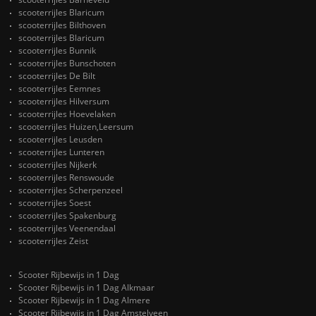
scooterrijles Blaricum
scooterrijles Bilthoven
scooterrijles Blaricum
scooterrijles Bunnik
scooterrijles Bunschoten
scooterrijles De Bilt
scooterrijles Eemnes
scooterrijles Hilversum
scooterrijles Hoevelaken
scooterrijles Huizen,Leersum
scooterrijles Leusden
scooterrijles Lunteren
scooterrijles Nijkerk
scooterrijles Renswoude
scooterrijles Scherpenzeel
scooterrijles Soest
scooterrijles Spakenburg
scooterrijles Veenendaal
scooterrijles Zeist
Scooter Rijbewijs in 1 Dag
Scooter Rijbewijs in 1 Dag Alkmaar
Scooter Rijbewijs in 1 Dag Almere
Scooter Rijbewijs in 1 Dag Amstelveen