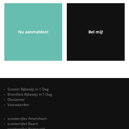
Nu aanmelden!
Bel mij!
Scooter Rijbewijs in 1 Dag
Bromfiets Rijbewijs in 1 Dag
Disclaimer
Voorwaarden
scooterrijles Amersfoort
scooterrijles Baarn
scooterrijles Barneveld