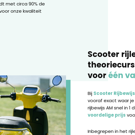
edt met circa 90% de
voor onze kwaliteit
Scooter rijl
theoriecur
voor
één va
Bij
Scooter Rijbewij
vooraf exact waar je
rijbewijs AM snel in 1 
voordelige prijs
voor
Inbegrepen in het rij