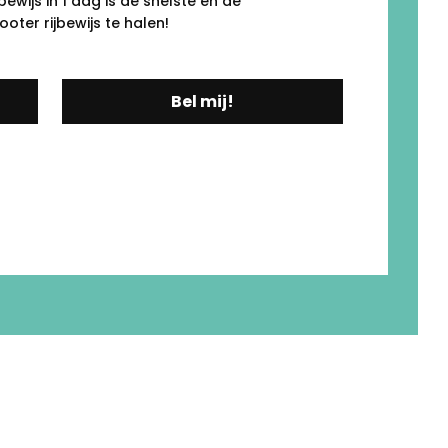
ewijs in 1 dag is de snelste én de
ter rijbewijs te halen!
Bel mij!