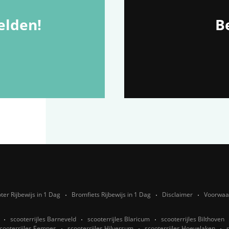
lden!
Be
ter Rijbewijs in 1 Dag
Bromfiets Rijbewijs in 1 Dag
Disclaimer
Voorwaa
scooterrijles Barneveld
scooterrijles Blaricum
scooterrijles Bilthoven
cooterrijles Eemnes
scooterrijles Hilversum
scooterrijles Hoevelaken