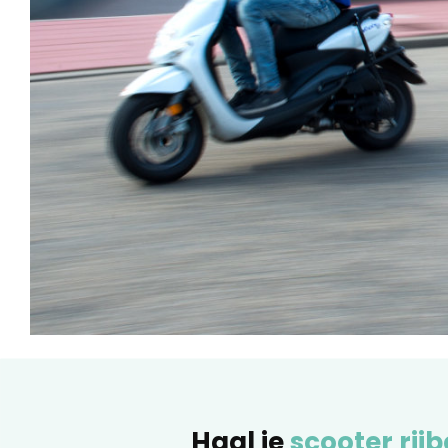
Haal je
scooter rijb