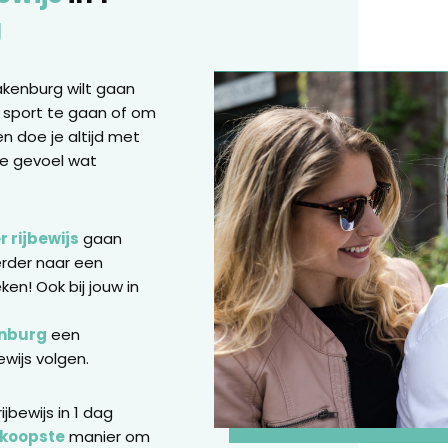
g
pakenburg wilt gaan
f sport te gaan of om
en doe je altijd met
ije gevoel wat
 rijbewijs
gaan
erder naar een
ken! Ook bij jouw in
enburg
een
ewijs volgen.
jbewijs in 1 dag
koopste
manier om