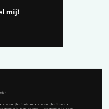
l mij!
rden
scooterrijles Blaricum
scooterrijles Bunnik
scooterrijles Huizen,Leersum
scooterrijles Leusden