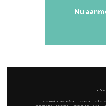
Nu aanme
Scoo
scooterrijles Amersfoort
scooterrijles Baarn
scooterrijles Bunschoten
scooterrijles De Bilt
s