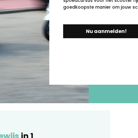
spoedcursus voor het scooter rijb
goedkoopste manier om jouw scoo
Nu aanmelden!
ewijs
in 1