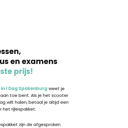
essen,
sus en examens
ste prijs!
s in 1 Dag Spakenburg
weet je
 aan toe bent. Als je het scooter
dag wilt halen, betaal je altijd een
 het rijlespakket.
lespakket zijn de afgesproken