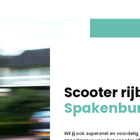
Scooter rij
Spakenbu
Wil jij ook supersnel en voordeli