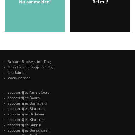
Nu aanmelden!
Bel mij!
Scooter Rijbewijs in 1 Dag
Bromfiets Rijbewijs in 1 Dag
Disclaimer
Voorwaarden
scooterrijles Amersfoort
scooterrijles Baarn
scooterrijles Barneveld
scooterrijles Blaricum
scooterrijles Bilthoven
scooterrijles Blaricum
scooterrijles Bunnik
scooterrijles Bunschoten