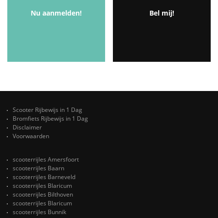
Nu aanmelden!
Bel mij!
Scooter Rijbewijs in 1 Dag
Bromfiets Rijbewijs in 1 Dag
Disclaimer
Voorwaarden
scooterrijles Amersfoort
scooterrijles Baarn
scooterrijles Barneveld
scooterrijles Blaricum
scooterrijles Bilthoven
scooterrijles Blaricum
scooterrijles Bunnik