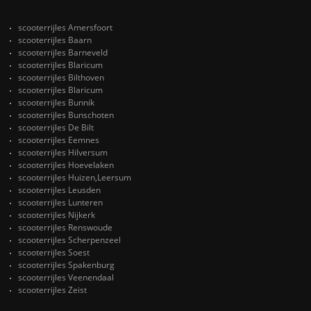
scooterrijles Amersfoort
scooterrijles Baarn
scooterrijles Barneveld
scooterrijles Blaricum
scooterrijles Bilthoven
scooterrijles Blaricum
scooterrijles Bunnik
scooterrijles Bunschoten
scooterrijles De Bilt
scooterrijles Eemnes
scooterrijles Hilversum
scooterrijles Hoevelaken
scooterrijles Huizen,Leersum
scooterrijles Leusden
scooterrijles Lunteren
scooterrijles Nijkerk
scooterrijles Renswoude
scooterrijles Scherpenzeel
scooterrijles Soest
scooterrijles Spakenburg
scooterrijles Veenendaal
scooterrijles Zeist