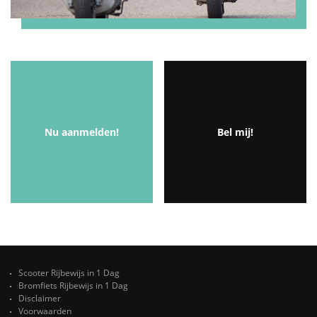
Nu aanmelden!
Bel mij!
Scooter Rijbewijs in 1 Dag
Bromfiets Rijbewijs in 1 Dag
Disclaimer
Voorwaarden