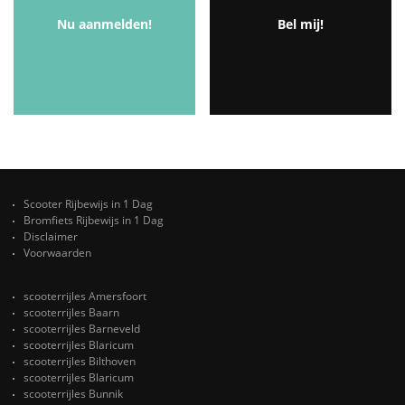
Nu aanmelden!
Bel mij!
Scooter Rijbewijs in 1 Dag
Bromfiets Rijbewijs in 1 Dag
Disclaimer
Voorwaarden
scooterrijles Amersfoort
scooterrijles Baarn
scooterrijles Barneveld
scooterrijles Blaricum
scooterrijles Bilthoven
scooterrijles Blaricum
scooterrijles Bunnik